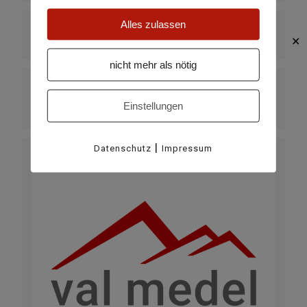
Alles zulassen
VERANSTALTUNGSORT
✕
Curaglia
nicht mehr als nötig
KATEGORIE
Einstellungen
täglich
|
Datenschutz
Impressum