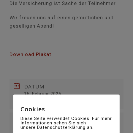
Die Versicherung ist Sache der Teilnehmer.
Wir freuen uns auf einen gemütlichen und
geselligen Abend!
Download Plakat
DATUM
15. Februar 2025
Vorbei!
Cookies
Diese Seite verwendet Cookies. Für mehr
UHRZEIT
Informationen sehen Sie sich
19:00
unsere Datenschutzerklärung an.