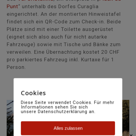
Punt
“ unterhalb des Dorfes Curaglia
eingerichtet. An der montierten Hinweistafel
findet sich ein QR-Code zum Check-in. Beide
Plätze sind mit einer Toilette ausgerüstet
(eignet sich also auch für nicht autarke
Fahrzeuge) sowie mit Tische und Bänke zum
verweilen. Eine Übernachtung kostet 20 CHF
pro parkiertes Fahrzeug inkl. Kurtaxe für 1
Person.
Cookies
Diese Seite verwendet Cookies. Für mehr
Informationen sehen Sie sich
unsere Datenschutzerklärung an.
Alles zulassen
✕