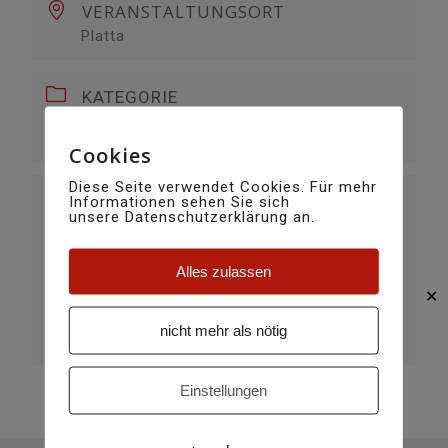
VERANSTALTUNGSORT
Platta
KATEGORIE
täglich
Cookies
Diese Seite verwendet Cookies. Für mehr
Informationen sehen Sie sich
VERANSTALTER
unsere Datenschutzerklärung an.
MENASCHIS VENZIN
E-MAIL
Alles zulassen
menaschisvenzin@gmail.com ​
✕
WEBSITE
nicht mehr als nötig
https://www.menaschis-venzin.ch/
Einstellungen