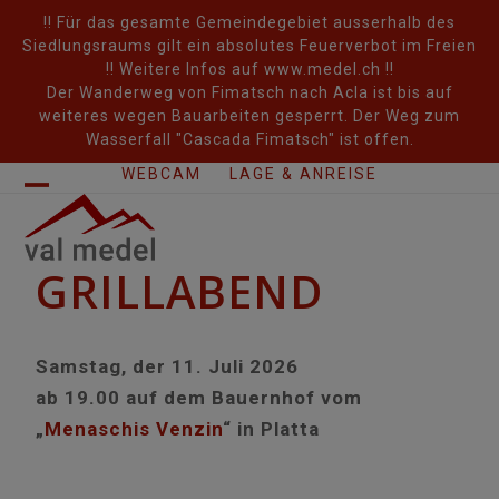
Skip
!! Für das gesamte Gemeindegebiet ausserhalb des
to
Siedlungsraums gilt ein absolutes Feuerverbot im Freien
content
!! Weitere Infos auf www.medel.ch !!
Der Wanderweg von Fimatsch nach Acla ist bis auf
weiteres wegen Bauarbeiten gesperrt. Der Weg zum
Wasserfall "Cascada Fimatsch" ist offen.
WEBCAM
LAGE & ANREISE
Open
Close
mobile
mobile
GRILLABEND
menu
menu
Samstag, der 11. Juli 2026
ab 19.00 auf dem Bauernhof vom
„
Menaschis Venzin
“ in Platta