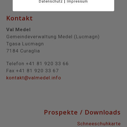
|
Datenschutz
Impressum
Kontakt
Val Medel
Gemeindeverwaltung Medel (Lucmagn)
Tgasa Lucmagn
7184 Curaglia
Telefon +41 81 920 33 66
Fax +41 81 920 33 67
kontakt@valmedel.info
Prospekte / Downloads
Schneeschuhkarte