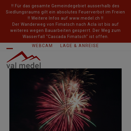
Skip
!! Für das gesamte Gemeindegebiet ausserhalb des
to
Siedlungsraums gilt ein absolutes Feuerverbot im Freien
content
!! Weitere Infos auf www.medel.ch !!
Der Wanderweg von Fimatsch nach Acla ist bis auf
weiteres wegen Bauarbeiten gesperrt. Der Weg zum
Wasserfall "Cascada Fimatsch" ist offen.
WEBCAM
LAGE & ANREISE
Open
Close
mobile
mobile
menu
menu