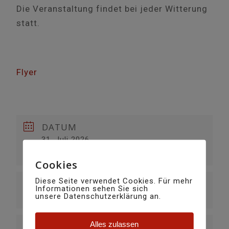
Die Veranstaltung findet bei jeder Witterung
statt.
Flyer
DATUM
31. Juli 2026
Vorbei!
Cookies
Diese Seite verwendet Cookies. Für mehr
UHRZEIT
Informationen sehen Sie sich
unsere Datenschutzerklärung an.
18:00
Alles zulassen
VERANSTALTUNGSORT