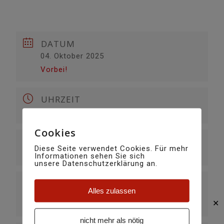
DATUM
04. Oktober 2025
Vorbei!
UHRZEIT
16:00
Cookies
VERANSTALTUNGSORT
Diese Seite verwendet Cookies. Für mehr
Curaglia
Informationen sehen Sie sich
unsere Datenschutzerklärung an.
KATEGORIE
Alles zulassen
täglich
✕
nicht mehr als nötig