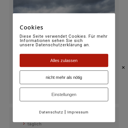
Cookies
Diese Seite verwendet Cookies. Für mehr
Informationen sehen Sie sich
unsere Datenschutzerklärung an.
Alles zulassen
✕
VERANSTALTUNGSORT
nicht mehr als nötig
Academia Vivian
Stagias
Einstellungen
WEBSITE
http://www.academiavivian.ch
|
Datenschutz
Impressum
KATEGORIE
täglich