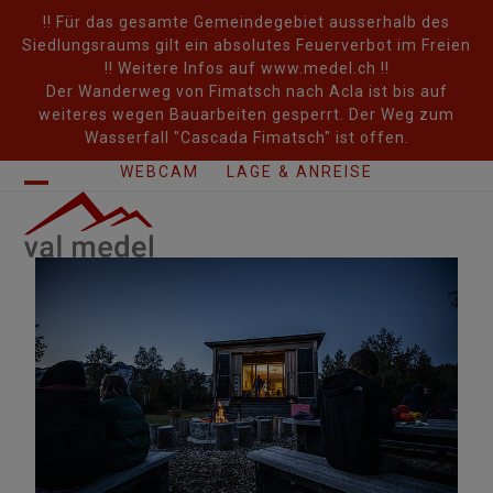
Skip
!! Für das gesamte Gemeindegebiet ausserhalb des
to
Siedlungsraums gilt ein absolutes Feuerverbot im Freien
content
!! Weitere Infos auf www.medel.ch !!
Der Wanderweg von Fimatsch nach Acla ist bis auf
weiteres wegen Bauarbeiten gesperrt. Der Weg zum
Wasserfall "Cascada Fimatsch" ist offen.
WEBCAM
LAGE & ANREISE
Open
Close
mobile
mobile
menu
menu