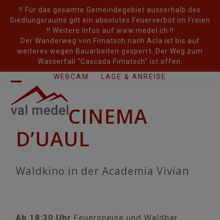
Skip
!! Für das gesamte Gemeindegebiet ausserhalb des
to
Siedlungsraums gilt ein absolutes Feuerverbot im Freien
content
!! Weitere Infos auf www.medel.ch !!
Der Wanderweg von Fimatsch nach Acla ist bis auf
weiteres wegen Bauarbeiten gesperrt. Der Weg zum
Wasserfall "Cascada Fimatsch" ist offen.
WEBCAM
LAGE & ANREISE
Open
Close
CINEMA
mobile
mobile
menu
menu
D’UAUL
Waldkino in der Academia Vivian
Ab 18:30 Uhr
Feuerspeise und Waldbar