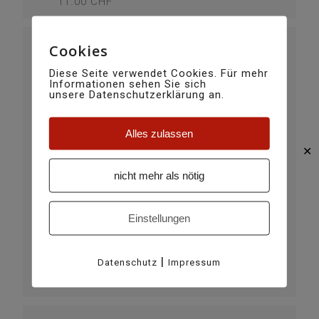
11.00 CHF
Cookies
Diese Seite verwendet Cookies. Für mehr
Informationen sehen Sie sich
unsere Datenschutzerklärung an.
Alles zulassen
✕
nicht mehr als nötig
Einstellungen
VERANSTALTUNGSORT
Academia Vivian
Stagias
|
Datenschutz
Impressum
WEBSITE
http://www.academiavivian.ch