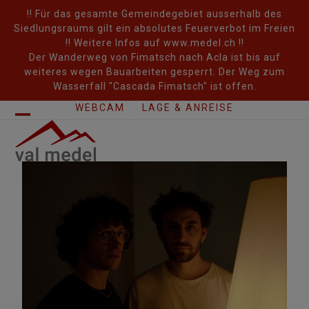
Skip
!! Für das gesamte Gemeindegebiet ausserhalb des
to
Siedlungsraums gilt ein absolutes Feuerverbot im Freien
content
!! Weitere Infos auf www.medel.ch !!
Der Wanderweg von Fimatsch nach Acla ist bis auf
weiteres wegen Bauarbeiten gesperrt. Der Weg zum
Wasserfall "Cascada Fimatsch" ist offen.
WEBCAM
LAGE & ANREISE
Open
Close
mobile
mobile
menu
menu