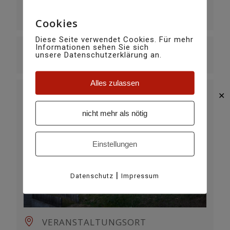
UHRZEIT
20:30
Cookies
Diese Seite verwendet Cookies. Für mehr
Informationen sehen Sie sich
MEHR INFO
unsere Datenschutzerklärung an.
Weiterlesen
Alles zulassen
✕
nicht mehr als nötig
Einstellungen
|
Datenschutz
Impressum
VERANSTALTUNGSORT