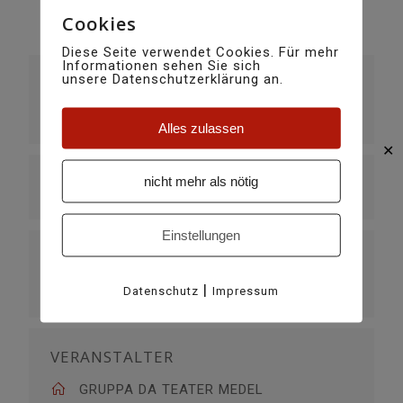
Cookies
Diese Seite verwendet Cookies. Für mehr
Informationen sehen Sie sich
DATUM
unsere Datenschutzerklärung an.
22. April 2023
Vorbei!
Alles zulassen
✕
UHRZEIT
nicht mehr als nötig
20:00
Einstellungen
VERANSTALTUNGSORT
Sala - Sentupada la scola
|
Datenschutz
Impressum
Via Lucmagn, Curaglia
VERANSTALTER
GRUPPA DA TEATER MEDEL