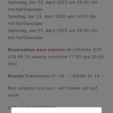
Samstag, der 22. April 2023 um 20.00 Uhr
mit Kaffeestube
Sonntag, der 23. April 2023 um 14.00 Uhr
mit Kaffeestube
Samstag, der 29. April 2023 um 20.00 Uhr
mit Kaffeestube
Reservation
www.edecom.ch
(Infoline: 079
474 98 76 jeweils zwischen 17.00 und 20.00
Uhr)
Kosten
Erwachsene Fr. 18.– / Kinder Fr. 10.–
Nus selegrein sin vus – wir freuen uns auf
euch!
Link zur
Veranstaltung