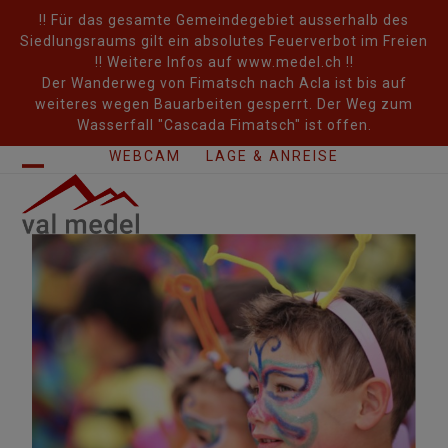
Skip
!! Für das gesamte Gemeindegebiet ausserhalb des
to
Siedlungsraums gilt ein absolutes Feuerverbot im Freien
content
!! Weitere Infos auf www.medel.ch !!
Der Wanderweg von Fimatsch nach Acla ist bis auf
weiteres wegen Bauarbeiten gesperrt. Der Weg zum
Wasserfall "Cascada Fimatsch" ist offen.
WEBCAM
LAGE & ANREISE
Open
Close
mobile
mobile
menu
menu