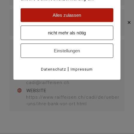
Alles zulassen
KATEGORIE
✕
täglich
nicht mehr als nötig
VERANSTALTER
Einstellungen
BANCA RAIFFEISEN CADI
TELEFON
+41 (0)81 920 30 60
|
Datenschutz
Impressum
E-MAIL
cadi@raiffeisen.ch
WEBSITE
https://www.raiffeisen.ch/cadi/de/ueber
-uns/ihre-bank-vor-ort.html