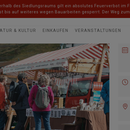
halb des Siedlungsraums gilt ein absolutes Feuerverbot im Fr
t bis auf weiteres wegen Bauarbeiten gesperrt. Der Weg zum 
ATUR & KULTUR
EINKAUFEN
VERANSTALTUNGEN