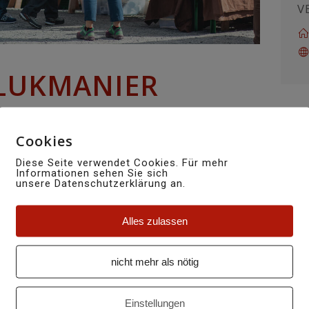
V
LUKMANIER
Cookies
Diese Seite verwendet Cookies. Für mehr
Informationen sehen Sie sich
unsere Datenschutzerklärung an.
en und jeweils gut besuchten alpinavera
ss. Es gibt verschiedene regionale
Alles zulassen
 zu entdecken. Die jeweils rund 20-25
 freuen sich auf Ihren Besuch.
nicht mehr als nötig
ter Witterung von 10-16 Uhr statt.
Einstellungen
ww.passmarkt.ch
.