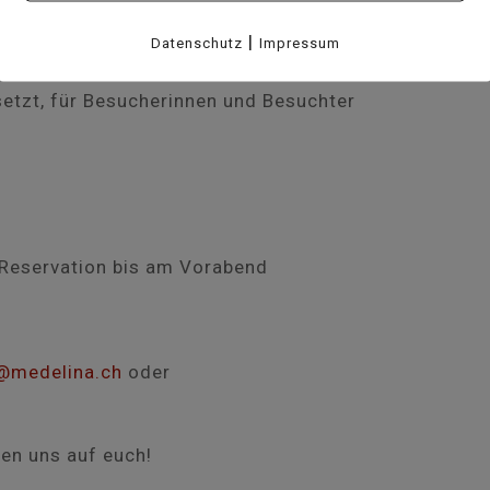
 – Jenseits der Barriere» der Fotografin
ist noch bis Ende Wintersaison in der
|
Datenschutz
Impressum
rend der Hotelöffnungszeiten grösstenteils,
etzt, für Besucherinnen und Besuchter
 Reservation bis am Vorabend
@medelina.ch
oder
uen uns auf euch!