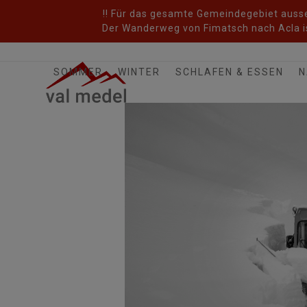
Skip
!! Für das gesamte Gemeindegebiet ausser
to
Der Wanderweg von Fimatsch nach Acla is
content
SOMMER
WINTER
SCHLAFEN & ESSEN
N