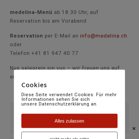
medelina-Menü
ab 18.30 Uhr, auf
Reservation bis am Vorabend
Reservation
per E-Mail an
info@medelina.ch
oder
Telefon +41 81 947 40 77
Nus selegrein sin vus – wir freuen uns auf
euch!
Cookies
Diese Seite verwendet Cookies. Für mehr
Informationen sehen Sie sich
unsere Datenschutzerklärung an.
DATUM
07. März 2026
Alles zulassen
Vorbei!
✕
nicht mehr als nötig