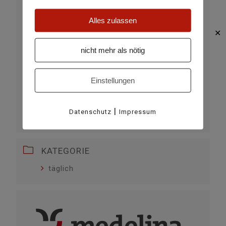
Alles zulassen
✕
nicht mehr als nötig
Einstellungen
VERANSTALTUNGSORT
Hotel medelina
|
Datenschutz
Impressum
Via Canduglias 13, 7184 Curaglia
KATEGORIE
täglich