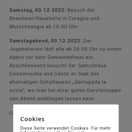
Samstag, 03.12.2022:
Besuch der
Bewohner/Haushalte in Curaglia und
Mutschnengia ab 16.00 Uhr.
Samstagabend, 03.12.2022:
Der
Jugendverein lädt alle ab 20.00 Uhr zu einem
Apéro vor dem Gemeindehaus ein.
Anschliessend besucht der Samichlaus
Einheimische und Gäste im Saal des
ehemaligen Schulhauses „Sentupada la
scola“, wo man bei einer guten Gerstensuppe
den Abend ausklingen lassen kann.
Link zum
Veranstaltungsplakat
(PDF)
Cookies
Diese Seite verwendet Cookies. Für mehr