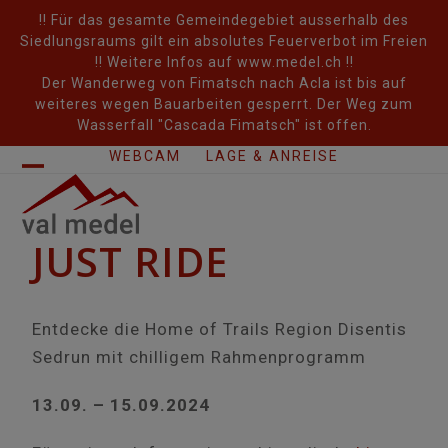
Skip
!! Für das gesamte Gemeindegebiet ausserhalb des
to
Siedlungsraums gilt ein absolutes Feuerverbot im Freien
content
!! Weitere Infos auf www.medel.ch !!
Der Wanderweg von Fimatsch nach Acla ist bis auf
weiteres wegen Bauarbeiten gesperrt. Der Weg zum
Wasserfall "Cascada Fimatsch" ist offen.
WEBCAM
LAGE & ANREISE
Open
Close
mobile
mobile
JUST RIDE
menu
menu
Entdecke die Home of Trails Region Disentis
Sedrun mit chilligem Rahmenprogramm
13.09. – 15.09.2024