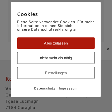
SEDRUN DISENTIS TOURISMUS SA
TELEFON
+41 81 920 40 30
Cookies
E-MAIL
Diese Seite verwendet Cookies. Für mehr
info@disentis-sedrun.ch
Informationen sehen Sie sich
unsere Datenschutzerklärung an.
WEBSITE
http://www.disentis-sedrun.ch
Alles zulassen
✕
nicht mehr als nötig
Einstellungen
Kontakt
|
Val Medel
Datenschutz
Impressum
Gemeindeverwaltung Medel (Lucmagn)
Tgasa Lucmagn
7184 Curaglia