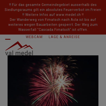
Skip
!! Für das gesamte Gemeindegebiet ausserhalb des
to
Siedlungsraums gilt ein absolutes Feuerverbot im Freien
content
!! Weitere Infos auf www.medel.ch !!
Der Wanderweg von Fimatsch nach Acla ist bis auf
weiteres wegen Bauarbeiten gesperrt. Der Weg zum
Wasserfall "Cascada Fimatsch" ist offen.
WEBCAM
LAGE & ANREISE
Open
Close
mobile
mobile
menu
menu