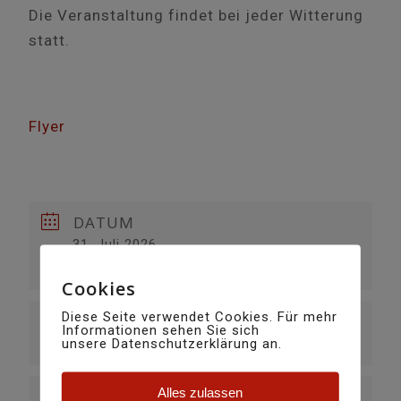
Die Veranstaltung findet bei jeder Witterung
statt.
Flyer
DATUM
31. Juli 2026
Vorbei!
Cookies
Diese Seite verwendet Cookies. Für mehr
UHRZEIT
Informationen sehen Sie sich
unsere Datenschutzerklärung an.
18:00
Alles zulassen
VERANSTALTUNGSORT