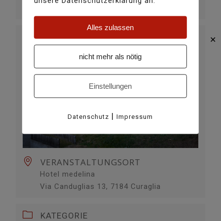
unsere Datenschutzerklärung an.
Weiterlesen
Alles zulassen
✕
nicht mehr als nötig
Einstellungen
|
Datenschutz
Impressum
VERANSTALTUNGSORT
Hotel medelina
Via Canduglias 13, 7184 Curaglia
KATEGORIE