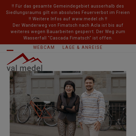
Skip
!! Für das gesamte Gemeindegebiet ausserhalb des
to
Siedlungsraums gilt ein absolutes Feuerverbot im Freien
content
!! Weitere Infos auf www.medel.ch !!
Der Wanderweg von Fimatsch nach Acla ist bis auf
weiteres wegen Bauarbeiten gesperrt. Der Weg zum
Wasserfall "Cascada Fimatsch" ist offen.
WEBCAM
LAGE & ANREISE
Open
Close
mobile
mobile
menu
menu