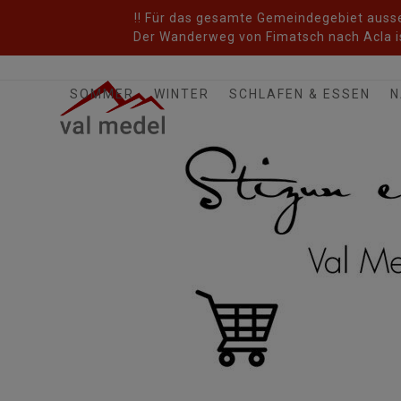
Skip
!! Für das gesamte Gemeindegebiet ausser
to
Der Wanderweg von Fimatsch nach Acla is
content
SOMMER
WINTER
SCHLAFEN & ESSEN
N