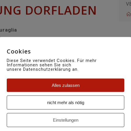
V
UNG DORFLADEN
uraglia
g der Ladenlokalitäten findet am Samstag,
Cookies
des Dorfladens «Stizun e caffé Val Medel» in
 des Projektes ist sichergestellt. Die
Diese Seite verwendet Cookies. Für mehr
Informationen sehen Sie sich
nz Rohrbach und Melanie Marmy zwei
unsere Datenschutzerklärung an.
Somit steht der Neueröffnung nichts mehr im
Alles zulassen
nicht mehr als nötig
er „Stizun e caffé Val Medel“.
Einstellungen