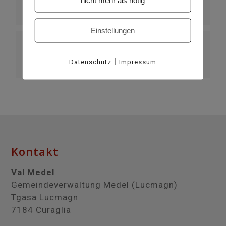
nicht mehr als nötig
täglich
Einstellungen
VERANSTALTER
|
Datenschutz
Impressum
KÖNIGINNEN UND HELFERINNEN
Kontakt
Val Medel
Gemeindeverwaltung Medel (Lucmagn)
Tgasa Lucmagn
7184 Curaglia