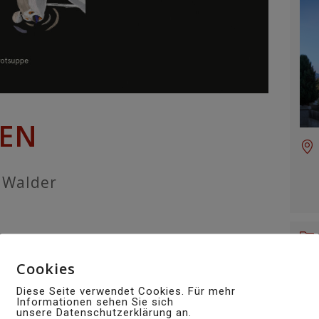
EN
 Walder
ng über dem Bergdorf. Die Einwohner tragen
Cookies
ihre Stube. Wenn der Pilot träumt, redet er
hte.
Diese Seite verwendet Cookies. Für mehr
Informationen sehen Sie sich
unsere Datenschutzerklärung an.