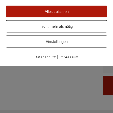
auf Reservation bis am Vorabend
Alles zulassen
V
nicht mehr als nötig
@medelina.ch
oder
Einstellungen
uen uns auf euch!
|
Datenschutz
Impressum