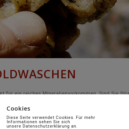
OLDWASCHEN
nnt für ein reiches Mineralienvorkommen. Sind Sie St
ekanzlei in Curaglia die nötigen Patente für das Str
Cookies
icherung und einen gültigen Personalausweis mit Foto
Diese Seite verwendet Cookies. Für mehr
Informationen sehen Sie sich
unsere Datenschutzerklärung an.
er kundiger Anleitung wagen möchten, empfehlen wir