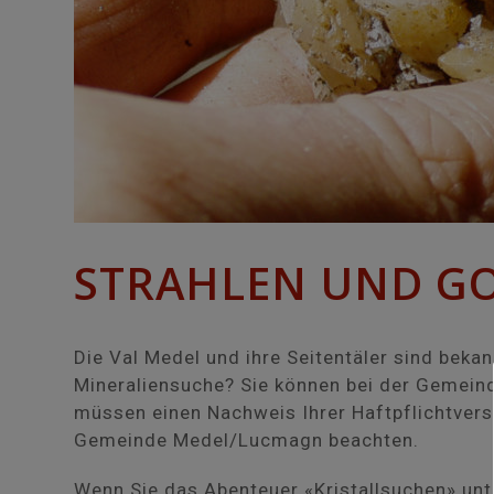
STRAHLEN UND G
Die Val Medel und ihre Seitentäler sind beka
Mineraliensuche? Sie können bei der Gemeind
müssen einen Nachweis Ihrer Haftpflichtvers
Gemeinde Medel/Lucmagn beachten.
Wenn Sie das Abenteuer «Kristallsuchen» unt