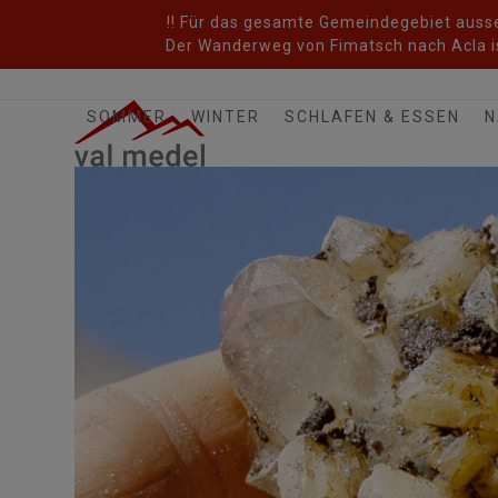
Skip
!! Für das gesamte Gemeindegebiet ausser
to
Der Wanderweg von Fimatsch nach Acla is
content
SOMMER
WINTER
SCHLAFEN & ESSEN
N