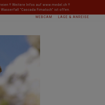
eien !! Weitere Infos auf www.medel.ch !!
Wasserfall "Cascada Fimatsch" ist offen.
WEBCAM
LAGE & ANREISE