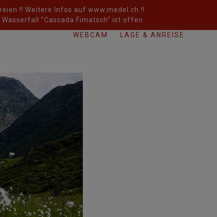
eien !! Weitere Infos auf www.medel.ch !!
Wasserfall "Cascada Fimatsch" ist offen.
WEBCAM
LAGE & ANREISE