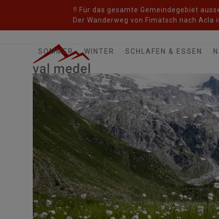
Skip
!! Für das gesamte Gemeindegebiet ausser
to
Der Wanderweg von Fimatsch nach Acla is
content
SOMMER
WINTER
SCHLAFEN & ESSEN
N