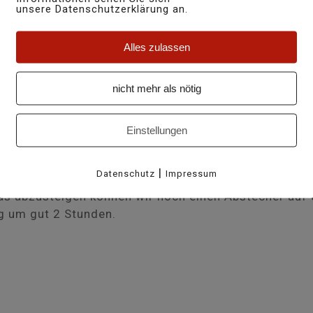
unsere Datenschutzerklärung an.
Alles zulassen
agias und biegen in der zweiten Kurve nach der Säger
nicht mehr als nötig
en wir erst in gemächlichen Kehren der Forststrasse 
h Crap Stagias. Dort angelangt erwartet uns eine pr
n wir Richtung Péz Ault bis zur Wegabzweigung Alp Pl
Einstellungen
ls Veders. Ab hier führt uns der Wanderweg, immer en
|
Datenschutz
Impressum
tas abzusteigen können wir noch einen Abstecher auf 
g um gut 2 Stunden.
SCHWEIZ MOBIL