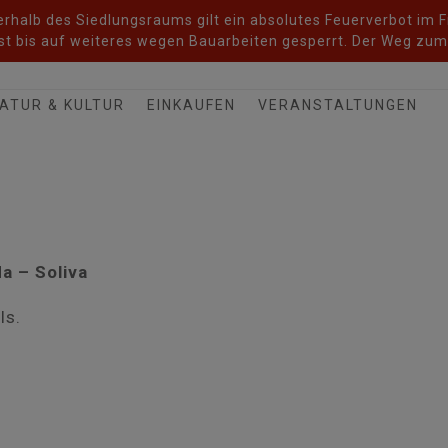
halb des Siedlungsraums gilt ein absolutes Feuerverbot im Fr
t bis auf weiteres wegen Bauarbeiten gesperrt. Der Weg zum 
ATUR & KULTUR
EINKAUFEN
VERANSTALTUNGEN
a – Soliva
ls.