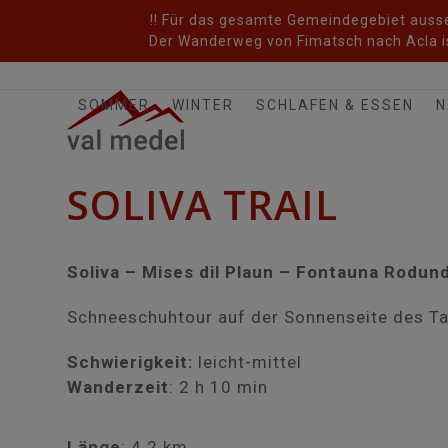
Skip
!! Für das gesamte Gemeindegebiet ausser
to
Der Wanderweg von Fimatsch nach Acla is
content
SOMMER
WINTER
SCHLAFEN & ESSEN
N
SOLIVA TRAIL
Soliva – Mises dil Plaun – Fontauna Rodund
Schneeschuhtour auf der Sonnenseite des Ta
Schwierigkeit:
leicht-mittel
Wanderzeit
: 2 h 10 min
Länge
: 4.2 km