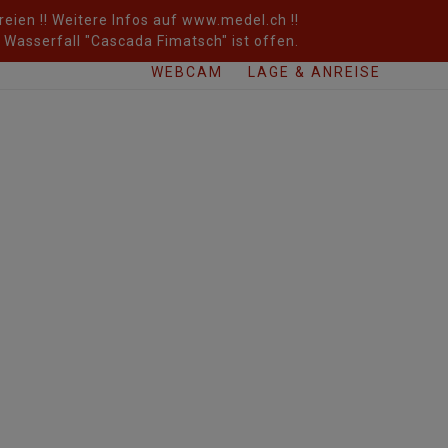
eien !! Weitere Infos auf www.medel.ch !!
Wasserfall "Cascada Fimatsch" ist offen.
WEBCAM
LAGE & ANREISE