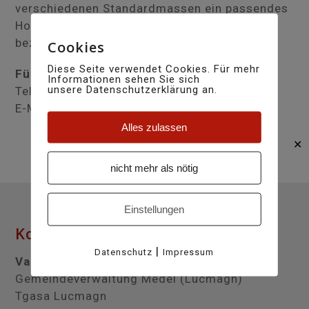
verschiedenen Standardmassen ein passendes
Holzstück aussuchen und direkt vor Ort
bezahlen.
Cookies
Diese Seite verwendet Cookies. Für mehr
Für Anfragen / Bestellungen:
Informationen sehen Sie sich
unsere Datenschutzerklärung an.
Telefon: +41 81 947 43 42
E-Mail:
resgia@medel.ch
Alles zulassen
✕
nicht mehr als nötig
Einstellungen
Kontakt
|
Datenschutz
Impressum
Val Medel
Gemeindeverwaltung Medel (Lucmagn)
Tgasa Lucmagn