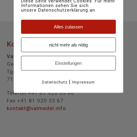
Diese Seite verwendet Cookies. Für mehr
Informationen sehen Sie sich
unsere Datenschutzerklärung an.
Alles zulassen
✕
Kontakt
nicht mehr als nötig
Val Medel
Einstellungen
Gemeindeverwaltung Medel (Lucmagn)
Tgasa Lucmagn
7184 Curaglia
|
Datenschutz
Impressum
Telefon +41 81 920 33 66
Fax +41 81 920 33 67
kontakt@valmedel.info