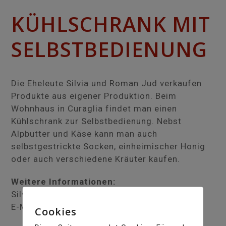
KÜHLSCHRANK MIT
SELBSTBEDIENUNG
Die Eheleute Silvia und Roman Jud verkaufen
Produkte aus eigener Produktion. Beim
Wohnhaus in Curaglia findet man einen
Kühlschrank zur Selbstbedienung. Nebst
Alpbutter und Käse kann man auch
selbstgestrickte Socken, einheimischer Honig
oder auch verschiedene Kräuter kaufen.
Weitere Informationen:
Silvia und Roman Jud
E-Mail:
riegelhus@bluewin.ch
Cookies