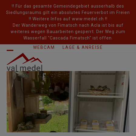
Skip
!! Für das gesamte Gemeindegebiet ausserhalb des
to
Siedlungsraums gilt ein absolutes Feuerverbot im Freien
content
!! Weitere Infos auf www.medel.ch !!
Der Wanderweg von Fimatsch nach Acla ist bis auf
weiteres wegen Bauarbeiten gesperrt. Der Weg zum
Wasserfall "Cascada Fimatsch" ist offen.
WEBCAM
LAGE & ANREISE
Open
Close
mobile
mobile
menu
menu